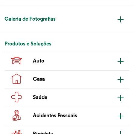
Galeria de Fotografias
Collaps
Produtos e Soluções
Auto
Collaps
Casa
Collaps
Saúde
Collaps
Acidentes Pessoais
Collaps