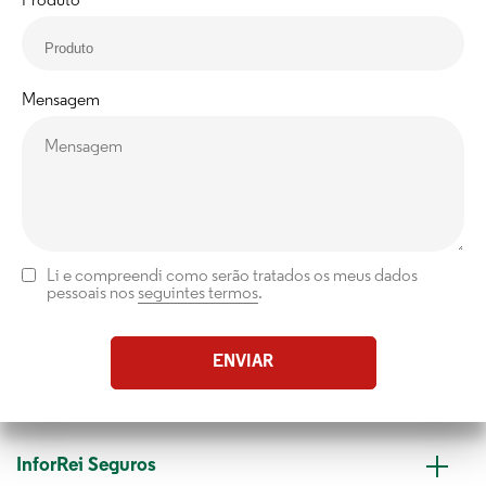
Produto
Mensagem
Li e compreendi como serão tratados os meus dados
pessoais nos
seguintes termos
.
InforRei Seguros
Collaps