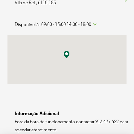
Vila de Rei
,
6110-183
Disponível às
09:00
-
13:00
14:00
-
18:00
Day of the Week
Hours
Seg
09:00
-
13:00
14:00
-
18:00
Ter
09:00
-
13:00
14:00
-
18:00
Qua
09:00
-
13:00
14:00
-
18:00
Qui
09:00
-
13:00
14:00
-
18:00
Sex
09:00
-
13:00
14:00
-
18:00
Sáb
Encerrado
Dom
Encerrado
Informação Adicional
Fora da hora de funcionamento contactar 913 477 622 para
agendar atendimento.