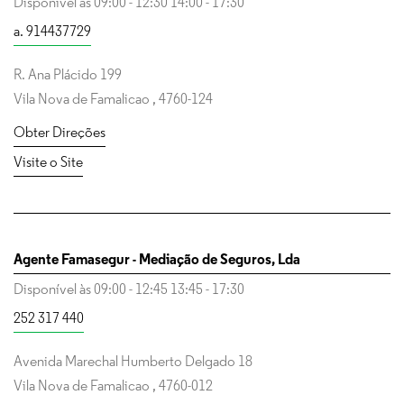
Disponível às
09:00
-
12:30
14:00
-
17:30
a. 914437729
R. Ana Plácido 199
Vila Nova de Famalicao
,
4760-124
Obter Direções
Visite o Site
Agente Famasegur - Mediação de Seguros, Lda
Disponível às
09:00
-
12:45
13:45
-
17:30
252 317 440
Avenida Marechal Humberto Delgado 18
Vila Nova de Famalicao
,
4760-012