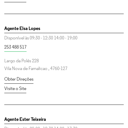
Agente Elsa Lopes
Disponível às
09:30
-
12:30
14:00
-
19:00
253 488 517
Largo da Polés 228
Vila Nova de Famalicao
,
4760-127
Obter Direções
Visite o Site
Agente Ester Teixeira