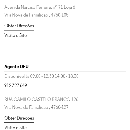
Avenida Narciso Ferreira, nº 71 Loja 6
Vila Nova de Famalicao
,
4760-105
Obter Direções
Visite o Site
Agente DFU
Disponível às
09:00
-
12:30
14:00
-
18:30
912 327 649
RUA CAMILO CASTELO BRANCO 126
Vila Nova de Famalicao
,
4760-127
Obter Direções
Visite o Site