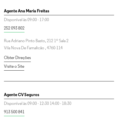
Skip to Content
Skip to Content
Agente Ana Maria Freitas
Disponível às
09:00
-
17:00
252 093 802
Rua Adriano Pinto Basto, 212 1º Sala 2
Vila Nova De Famalicão
,
4760-114
Obter Direções
Visite o Site
Agente CV Seguros
Disponível às
09:00
-
12:30
14:00
-
18:30
913 500 841