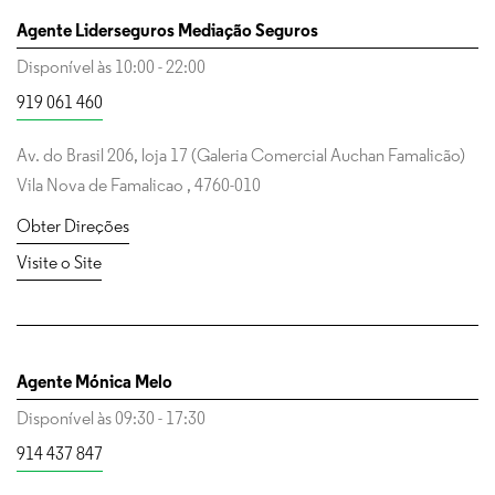
Agente Liderseguros Mediação Seguros
Disponível às
10:00
-
22:00
919 061 460
Av. do Brasil 206, loja 17 (Galeria Comercial Auchan Famalicão)
Vila Nova de Famalicao
,
4760-010
Obter Direções
Visite o Site
Agente Mónica Melo
Disponível às
09:30
-
17:30
914 437 847